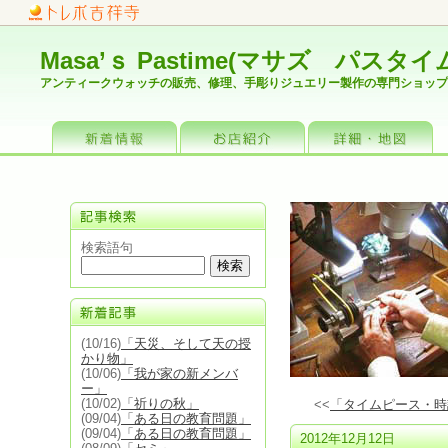
Masa’ｓ Pastime(マサズ パスタイ
アンティークウォッチの販売、修理、手彫りジュエリー製作の専門ショップ
お店情報
詳細・地図
検索語句
(10/16)
「天災、そして天の授
かり物」
(10/06)
「我が家の新メンバ
ー」
(10/02)
「祈りの秋」
<<
「タイムピース・時
(09/04)
「ある日の教育問題」
(09/04)
「ある日の教育問題」
2012年12月12日