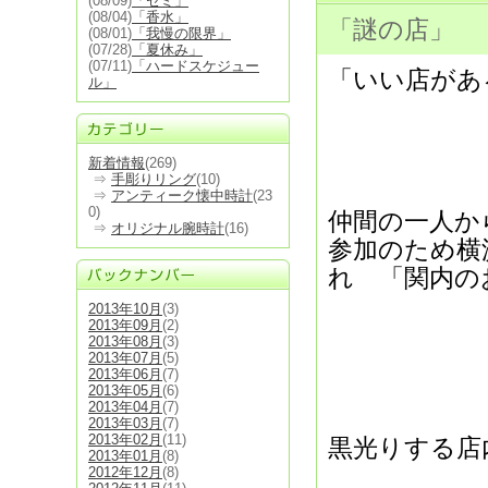
(08/09)
「セミ」
(08/04)
「香水」
「謎の店」
(08/01)
「我慢の限界」
(07/28)
「夏休み」
(07/11)
「ハードスケジュー
「いい店があ
ル」
新着情報
(269)
⇒
手彫りリング
(10)
⇒
アンティーク懐中時計
(23
0)
仲間の一人か
⇒
オリジナル腕時計
(16)
参加のため横
れ 「関内の
2013年10月
(3)
2013年09月
(2)
2013年08月
(3)
2013年07月
(5)
2013年06月
(7)
2013年05月
(6)
2013年04月
(7)
2013年03月
(7)
2013年02月
(11)
黒光りする店
2013年01月
(8)
2012年12月
(8)