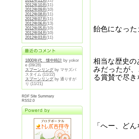
2012年11月
(11)
2012年10月
(11)
2012年09月
(10)
2012年08月
(11)
2012年07月
(11)
2012年06月
(13)
飴色になった
2012年05月
(10)
2012年04月
(10)
2012年03月
(11)
相当な歴史の
1800年代 懐中時計
by yokor
e
(09/28)
みだったが、
スプーンリング
by マサズパ
スタイム
(11/22)
る賞賛で尽き
スプーンリング
by 通りすが
り
(11/21)
RDF Site Summary
RSS2.0
「へー、どん