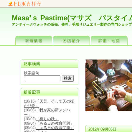
Masa’ｓ Pastime(マサズ パスタイ
アンティークウォッチの販売、修理、手彫りジュエリー製作の専門ショップ
お店情報
詳細・地図
検索語句
(10/16)
「天災、そして天の授
かり物」
(10/06)
「我が家の新メンバ
ー」
(10/02)
「祈りの秋」
(09/04)
「ある日の教育問題」
(09/04)
「ある日の教育問題」
2012年09月05日