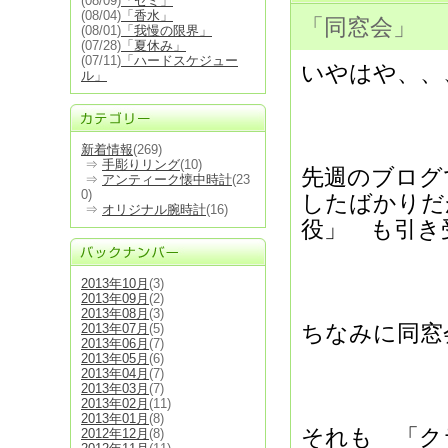
(08/09)
「セミ」
(08/04)
「香水」
「同窓会」
(08/01)
「我慢の限界」
(07/28)
「夏休み」
(07/11)
「ハードスケジュー
いやはや、、
ル」
新着情報
(269)
⇒
手彫りリング
(10)
先週のブログ
⇒
アンティーク懐中時計
(23
0)
したばかりだ
⇒
オリジナル腕時計
(16)
役」 も引き
2013年10月
(3)
2013年09月
(2)
2013年08月
(3)
ちなみに同窓
2013年07月
(5)
2013年06月
(7)
2013年05月
(6)
2013年04月
(7)
2013年03月
(7)
2013年02月
(11)
2013年01月
(8)
それも 「ク
2012年12月
(8)