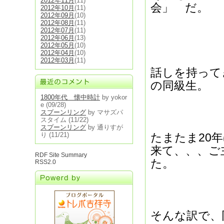
2012年11月
(11)
会」 だ。
2012年10月
(11)
2012年09月
(10)
2012年08月
(11)
2012年07月
(11)
2012年06月
(13)
2012年05月
(10)
2012年04月
(10)
2012年03月
(11)
話しを持って
の同級生。
1800年代 懐中時計
by yokor
e
(09/28)
スプーンリング
by マサズパ
スタイム
(11/22)
スプーンリング
by 通りすが
り
(11/21)
たまたま20
来て、、、ご
RDF Site Summary
た。
RSS2.0
そんな訳で、