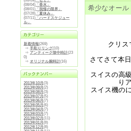
(08/09)
「セミ」
(08/04)
「香水」
希少なオール
(08/01)
「我慢の限界」
(07/28)
「夏休み」
(07/11)
「ハードスケジュー
ル」
クリス
新着情報
(269)
⇒
手彫りリング
(10)
⇒
アンティーク懐中時計
(23
0)
さてさて本日
⇒
オリジナル腕時計
(16)
スイスの高級メ
り
2013年10月
(3)
2013年09月
(2)
スイス機の
2013年08月
(3)
2013年07月
(5)
2013年06月
(7)
2013年05月
(6)
2013年04月
(7)
2013年03月
(7)
2013年02月
(11)
2013年01月
(8)
2012年12月
(8)