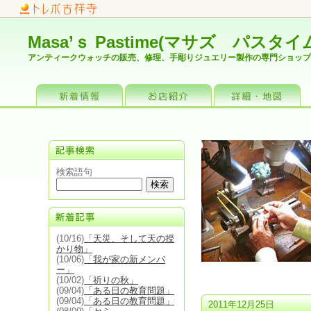
Masa’ｓ Pastime(マサズ パスタイ
アンティークウォッチの販売、修理、手彫りジュエリー製作の専門ショップ
お店情報
詳細・地図
検索語句
(10/16)
「天災、そして天の授
かり物」
(10/06)
「我が家の新メンバ
ー」
(10/02)
「祈りの秋」
(09/04)
「ある日の教育問題」
(09/04)
「ある日の教育問題」
2011年12月25日